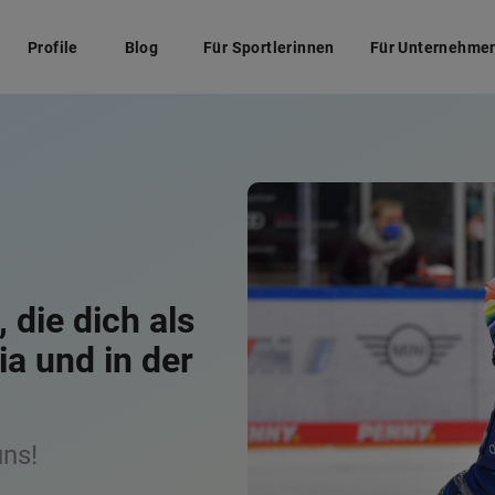
Profile
Blog
Für Sportlerinnen
Für Unternehme
 die dich als
peakerin für
ia und in der
s!
uns!