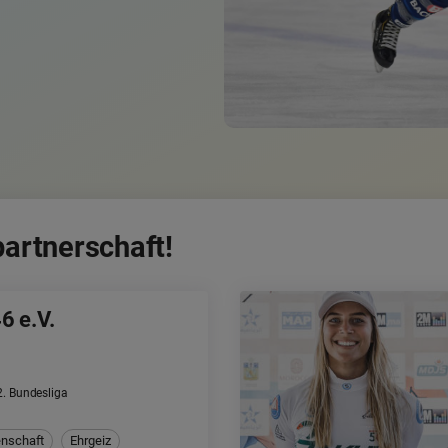
Bildrechte
:
Dezsö Vekassy
artnerschaft!
6 e.V.
2. Bundesliga
enschaft
Ehrgeiz