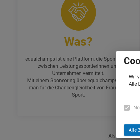
Was?
Coo
equalchamps ist eine Plattform, die Sponsorings
zwischen Leistungssportlerinnen und
Unternehmen vermittelt.
Wir 
Mit einem Sponsoring über equalchamps steht
Alle 
man für die Chancengleichheit von Frauen im
Sport.
No
Alle 
Als soziales S