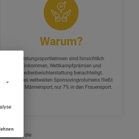
Warum?
Leistungssportlerinnen sind hinsichtlich
Einkommen, Wettkampfprämien und
Medienberichterstattung benachteiligt.
93% des weltweiten Sponsoringvolumens fließt
in den Männersport, nur 7% in den Frauensport.
alyse
blehnen
iel (SDG 5) die