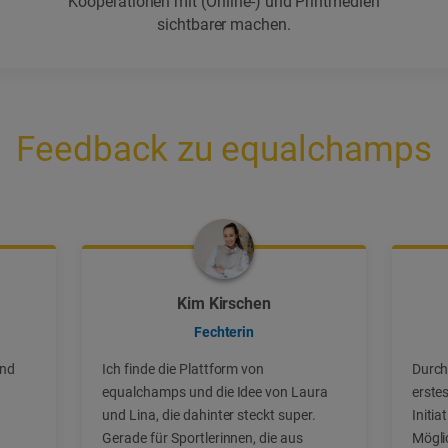
Kooperationen mit (Online-) und Printmedien
sichtbarer machen.
Feedback zu equalchamps
Kim Kirschen
Fechterin
und
Ich finde die Plattform von
Durch
equalchamps und die Idee von Laura
erste
und Lina, die dahinter steckt super.
Initia
Gerade für Sportlerinnen, die aus
Möglic