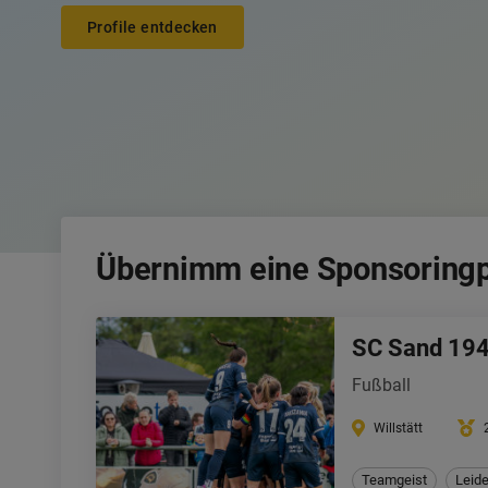
Profile entdecken
Profile entdecken
Übernimm eine Sponsoringp
SC Sand 194
Fußball
Willstätt
Teamgeist
Leid