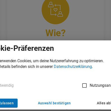
Wie?
kie-Präferenzen
Sportlerinnen und Unternehmen legen sich ein
kostenloses Profil an.
Basierend auf Profildaten werden durch einen
verwenden Cookies, um deine Nutzererfahrung zu optimieren.
Matching-Algorithmus passende Sponsorings
Details befinden sich in unserer
Datenschutzerklärung
.
vorgeschlagen.
twendig
Nutzungsan
Zulassen
Auswahl bestätigen
Alles a
tart-up setzen wir uns für die Erreichung des UN-Nachhaltigkeitsz