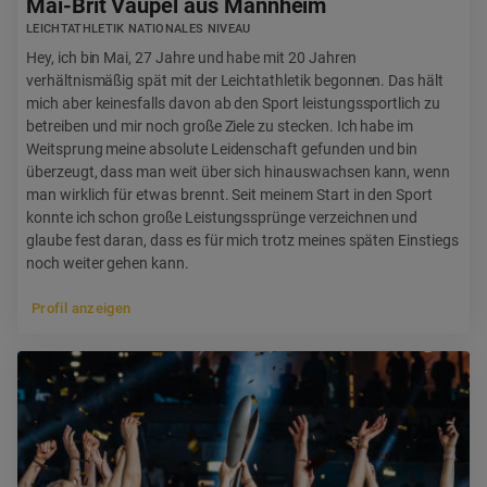
Mai-Brit Vaupel aus Mannheim
LEICHTATHLETIK NATIONALES NIVEAU
Hey, ich bin Mai, 27 Jahre und habe mit 20 Jahren
verhältnismäßig spät mit der Leichtathletik begonnen. Das hält
mich aber keinesfalls davon ab den Sport leistungssportlich zu
betreiben und mir noch große Ziele zu stecken. Ich habe im
Weitsprung meine absolute Leidenschaft gefunden und bin
überzeugt, dass man weit über sich hinauswachsen kann, wenn
man wirklich für etwas brennt. Seit meinem Start in den Sport
konnte ich schon große Leistungssprünge verzeichnen und
glaube fest daran, dass es für mich trotz meines späten Einstiegs
noch weiter gehen kann.
Profil anzeigen