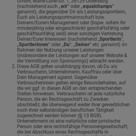
GmbH, Marie-Curie-Str. 1, 26129 Oldenburg
(nachstehend auch „
wir
“ oder „
equalchamps
“
genannt), die gegenüber Dir als Leistungssportlerin,
Euch als Leistungssportmannschaft bzw.
Deinem/Eurem Management oder (bspw. sofern Ihr
minderjährig oder eingeschränkt geschäftsfähig oder
geschäftsunfähig seid) einer sonstigen Vertretung
Deiner/Eurer Interessen (nachstehend „
Sportlerin
“,
„
Sportlerinnen
“ oder „
Du
“, „
Deiner
“ etc. genannt) im
Rahmen der Nutzung unserer Leistungen
(insbesondere der Leistungen auf unserer Website &
die Vermittlung von Sponsorings) erbracht werden.
Diese AGB gelten unabhängig davon, ob Du als
Verbraucherin, Unternehmerin, Kauffrau oder über
Dein Management agierst. Gegenüber
Verbraucherinnen gelten einige Besonderheiten, auf
die wir ggf. in diesen AGB an den entsprechenden
Stellen hinweisen. Verbraucherin ist jede natürliche
Person, die ein Rechtsgeschäft zu Zwecken
abschließt, die überwiegend weder ihrer gewerblichen
noch ihrer selbständigen beruflichen Tätigkeit
zugerechnet werden können (§ 13 BGB).
Unternehmerin ist eine natürliche oder juristische
Person oder eine rechtsfähige Personengesellschaft,
die bei Abschluss eines Rechtsgeschäfts in