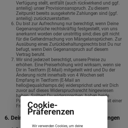
Verfügung stellt, entfällt (auch rückwirkend und ggf.
anteilig) unser Provisionsanspruch. Zu diesem
Zeitpunkt bereits ausgekehrte Zahlungen sind (ggf.
anteilig) zurückzuerstatten.
Du bist zur Aufrechnung nur berechtigt, wenn Deine
Gegenansprüche rechtskräftig festgestellt, von uns
anerkannt worden oder unstrittig sind; dies gilt nicht
für die Geltendmachung von Mängelansprüchen. Zur
Ausübung eines Zurückbehaltungsrechts bist Du nur
befugt, wenn Dein Gegenanspruch auf diesem
Vertrag beruht.
Wir sind jederzeit berechtigt, unsere Preise zu
erhöhen. Eine Preiserhöhung wird wirksam, wenn sie
Dir in Textform (E-Mail) mitgeteilt wird und Du der
Änderung nicht innerhalb von 4 Wochen seit
Empfang in Textform (E-Mail an
hello@equalchamps.de) widersprichst und wir Dich
zuvor auf dieses Widerspruchsrecht hingewiesen
haben. Solltest Du widersprechen, haben beide
Parteien das Recht, den Vermittlungsvertrag mit einer
Cookie-
Frist von 14 Tagen zu kündigen.
Präferenzen
6. Dein Nutzungsrecht an unseren Leistungen
Wir verwenden Cookies, um deine