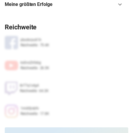
Meine größten Erfolge
Reichweite
jduobcyu61k
Reichweite
:
75.4K
ks0vs2hfxbg
Reichweite
:
26.5K
8r77q1otg4
Reichweite
:
64.3K
1mi6fjrsbfv
Reichweite
:
17.8K