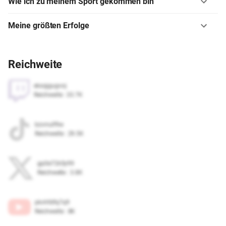
Wie ich zu meinem Sport gekommen bin
Meine größten Erfolge
Reichweite
ekxqjgugvoj
Reichweite
:
33.7K
bzvrrulf9w
Reichweite
:
29.5K
gp0e72k5y99
Reichweite
:
3.8K
pkvhfdfq7q9
Reichweite
:
8K