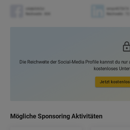
cdqtp0zk2yi
wnqo4072k7d
Reichweite
:
80K
Reichweite
:
72
Die Reichweite der Social-Media Profile kannst du nur a
kostenloses Unte
Jetzt kostenlos
Mögliche Sponsoring Aktivitäten