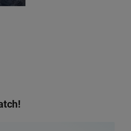
cc: Johannes Nusko
atch!