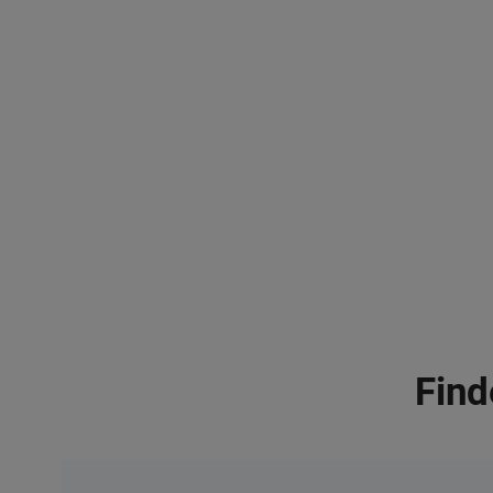
cc: Johannes Nusko
Find