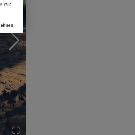
alyse
blehnen