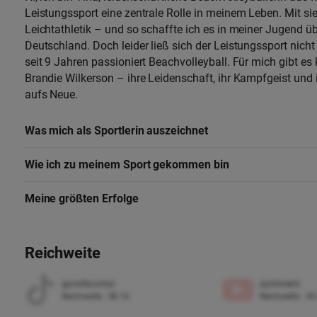
Leistungssport eine zentrale Rolle in meinem Leben. Mit s
Leichtathletik – und so schaffte ich es in meiner Jugend üb
Deutschland. Doch leider ließ sich der Leistungssport nich
seit 9 Jahren passioniert Beachvolleyball. Für mich gibt es
Brandie Wilkerson – ihre Leidenschaft, ihr Kampfgeist und 
aufs Neue.
Was mich als Sportlerin auszeichnet
Wie ich zu meinem Sport gekommen bin
Meine größten Erfolge
Reichweite
gpsw8pcukqo
pjytdweaty
Reichweite
:
98.1K
Reichweite
:
49