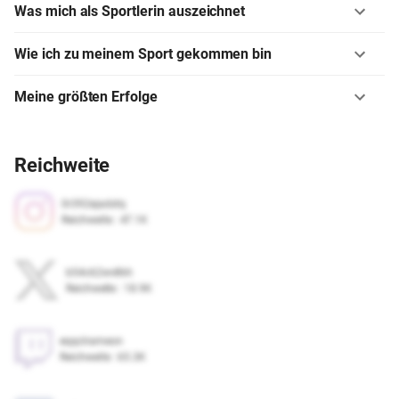
Was mich als Sportlerin auszeichnet
Wie ich zu meinem Sport gekommen bin
Meine größten Erfolge
Reichweite
0r392ejadstq
Reichweite
:
47.1K
b54c62wv8kh
Reichweite
:
18.9K
eqqclrameon
Reichweite
:
65.3K