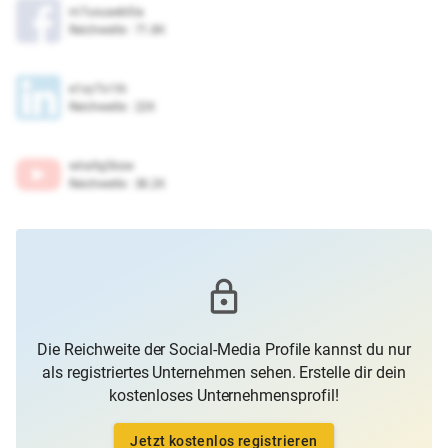
m7uxuaeb0ia
Reichweite
:
71.8K
e1xy7iv1lh
Reichweite
:
22K
wlra9g5ksw
Reichweite
:
38.2K
Die Reichweite der Social-Media Profile kannst du nur
als registriertes Unternehmen sehen. Erstelle dir dein
kostenloses Unternehmensprofil!
Jetzt kostenlos registrieren