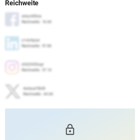
Reichweite
xhkzr4f0hie
Reichweite
:
16.6K
n1r6r9piwl
Reichweite
:
97.8K
d3d2t450ugr
Reichweite
:
57.1K
4a4aue7lb08
Reichweite
:
44.6K