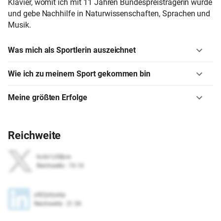
Klavier, womit ich mit 11 Jahren Bundespreisträgerin wurde
und gebe Nachhilfe in Naturwissenschaften, Sprachen und
Musik.
Was mich als Sportlerin auszeichnet
Wie ich zu meinem Sport gekommen bin
Meine größten Erfolge
Reichweite
6c4x1z58jvw
Reichweite
:
74.1K
yt82jxtya6p
Reichweite
:
21.5K