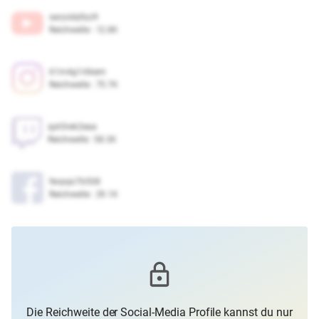
saryzdq9yz9
Reichweite
:
12.8K
61m4g1r6kem
Reichweite
:
75.7K
qyk5rek2eaa
Reichweite
:
58.3K
fevpqo7b508
Reichweite
:
29.1K
Die Reichweite der Social-Media Profile kannst du nur