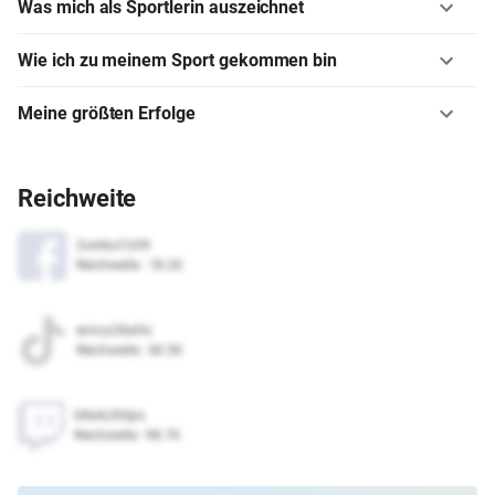
Was mich als Sportlerin auszeichnet
Wie ich zu meinem Sport gekommen bin
Meine größten Erfolge
Reichweite
2od4ys7zif4
Reichweite
:
18.2K
enncy28a0ic
Reichweite
:
60.5K
68e4z3tdps
Reichweite
:
98.7K