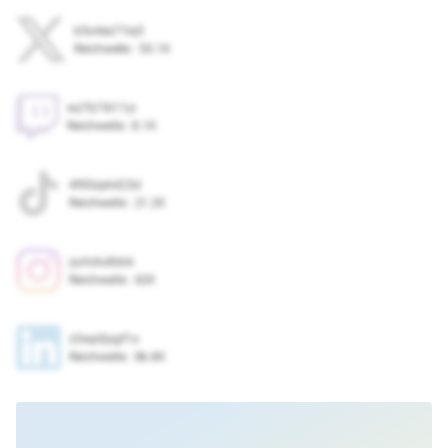
b5o4ez71iq5
Reichweite
:
50.1K
wz7b74i11yi
Reichweite
:
8.1K
4f00zpk423d
Reichweite
:
21.2K
yyrlc6o8dck
Reichweite
:
62K
z3wp0jxgf1o
Reichweite
:
86.8K