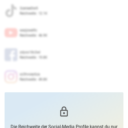
3zeriee0iw9
Reichweite
:
12.1K
wezjzwel9c
Reichweite
:
46.9K
zdyoo18c3wl
Reichweite
:
19.8K
xz3hvoey6za
Reichweite
:
49.8K
Die Reichweite der Social-Media Profile kannst du nur