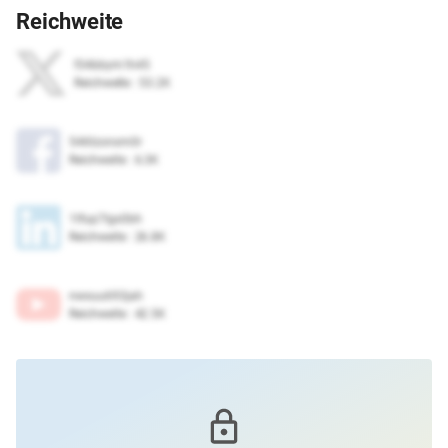
Reichweite
f34bbym1h45
Reichweite
:
53.2K
546tzonxm0r
Reichweite
:
6.3K
1tfup7lgx0bh
Reichweite
:
26.8K
nwxuu693jah
Reichweite
:
42.5K