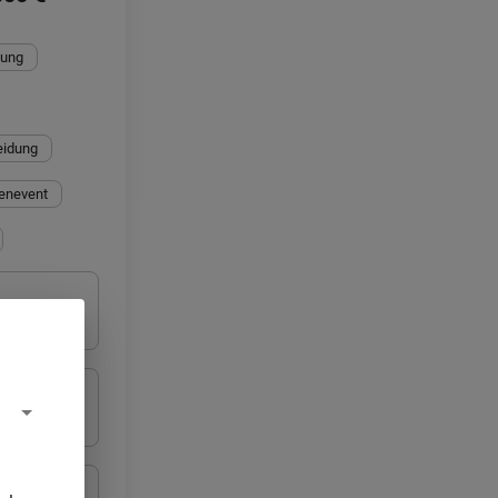
bung
eidung
enevent
ung 
s
ng Brust 