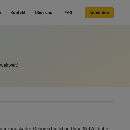
n
Kontakt
Über uns
FAQ
Anmelden
(weltweit)
 Ergänzungskader. Geboren bin ich in Unna (NRW), habe