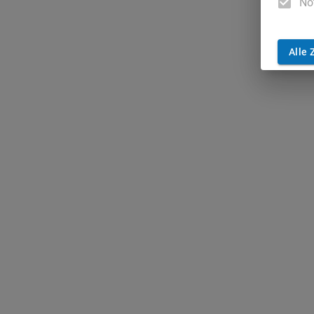
No
Alle 
Foto: Kevin Voigt