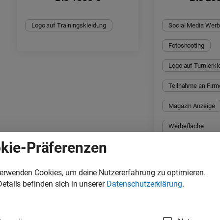
Logo auf Trainingskleidung
Social Media Wer
Fotoshooting
Logo auf Turnierkl
Teilnahme an Firm
Magazin Anzeige
Werbefläche 
Wettkampfbekleid
kie-Präferenzen
Oberschenkel link
Werbefläche 
verwenden Cookies, um deine Nutzererfahrung zu optimieren.
Wettkampfbekleidu
Details befinden sich in unserer
Datenschutzerklärung
.
links
Werbefläche 