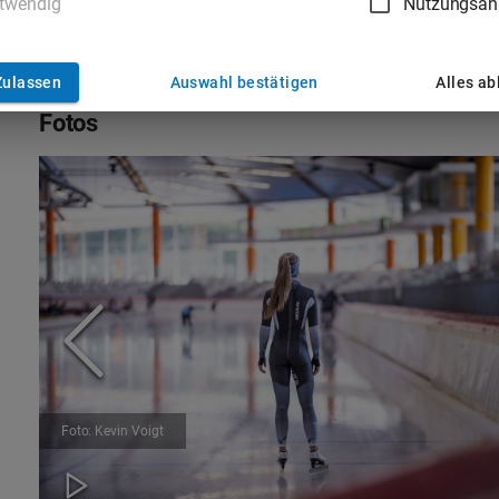
twendig
Nutzungsan
Wettkampfbekleid
Zulassen
Auswahl bestätigen
Alles a
Fotos
Foto: Kevin Voigt