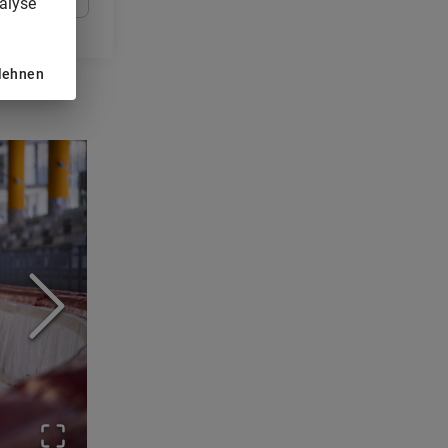
alyse
ung Kopflogo
blehnen