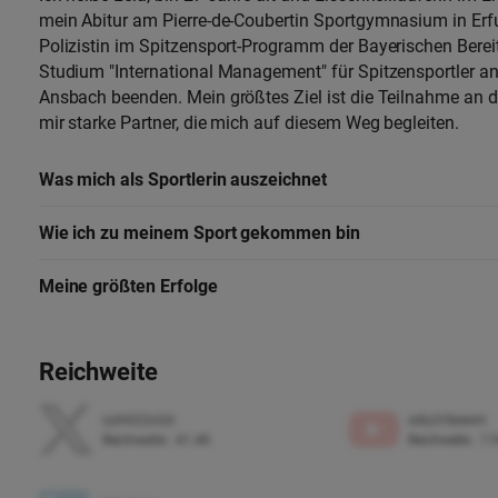
mein Abitur am Pierre-de-Coubertin Sportgymnasium in Erf
Polizistin im Spitzensport-Programm der Bayerischen Berei
Studium "International Management" für Spitzensportler 
Ansbach beenden. Mein größtes Ziel ist die Teilnahme an 
mir starke Partner, die mich auf diesem Weg begleiten.
Was mich als Sportlerin auszeichnet
Wie ich zu meinem Sport gekommen bin
Meine größten Erfolge
Reichweite
cyih022x3zl
xdiy2r5xewm
Reichweite
:
41.4K
Reichweite
:
11