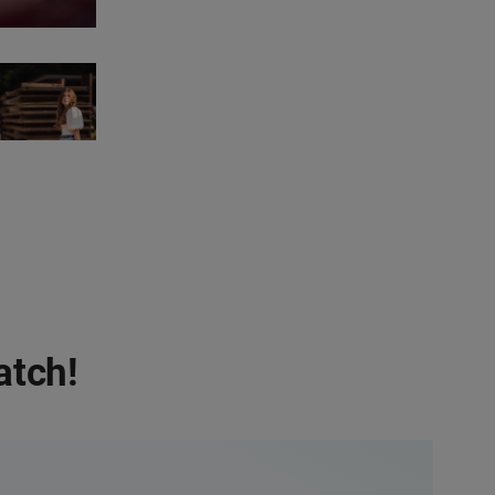
Foto: Kevin Voigt
atch!