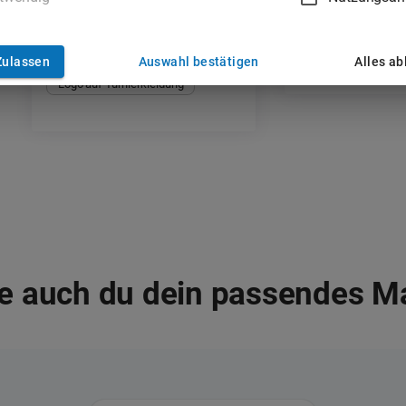
Social Media Werbung
Fotoshooting
Zulassen
Auswahl bestätigen
Alles a
Logo auf Turnierkleidung
e auch du dein passendes M