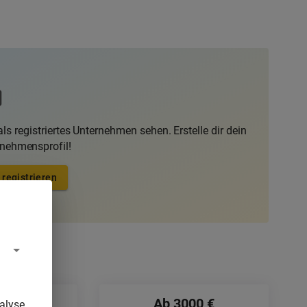
ls registriertes Unternehmen sehen. Erstelle dir dein
rnehmensprofil!
 registrieren
00 €
Ab 3000 €
alyse