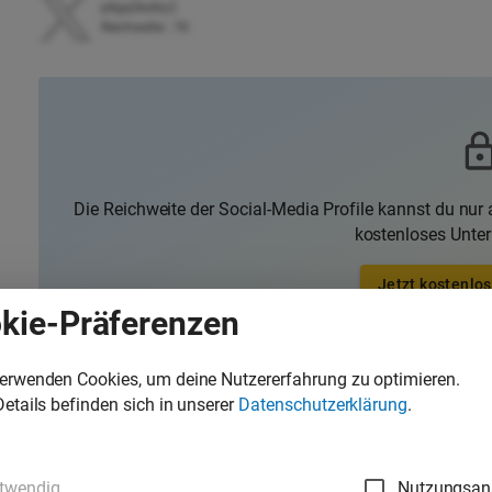
p8gq5bd6y2
Reichweite
:
7K
Die Reichweite der Social-Media Profile kannst du nur a
kostenloses Unte
Jetzt kostenlos
kie-Präferenzen
verwenden Cookies, um deine Nutzererfahrung zu optimieren.
Details befinden sich in unserer
Datenschutzerklärung
.
Mögliche Sponsoring Aktivitäten
Bis 500 €
Bis 15
twendig
Nutzungsan