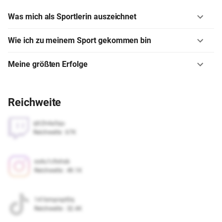
Was mich als Sportlerin auszeichnet
Wie ich zu meinem Sport gekommen bin
Meine größten Erfolge
Reichweite
qtr2h4a5qu
Reichweite
:
67K
xs4u1c9xhsb
Reichweite
:
49.1K
141bmprxpt0q
Reichweite
:
32.4K