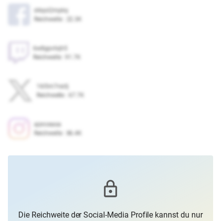
d4qol2mpkq
Reichweite
:
22.3K
6w8gpvtxjh5
Reichweite
:
91.7K
16l5m7roctj
Reichweite
:
67.7K
ajsnceasa
Reichweite
:
86.4K
Die Reichweite der Social-Media Profile kannst du nur