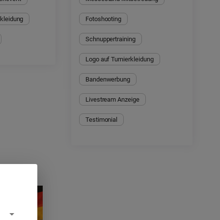
skleidung
Fotoshooting
Schnuppertraining
Logo auf Turnierkleidung
Bandenwerbung
Livestream Anzeige
Testimonial