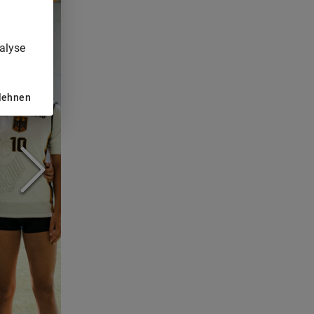
alyse
blehnen