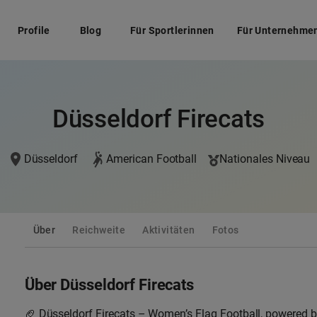
Profile
Blog
Für Sportlerinnen
Für Unternehme
Düsseldorf Firecats
Düsseldorf
American Football
Nationales Niveau
Über
Reichweite
Aktivitäten
Fotos
Über Düsseldorf Firecats
🏈 Düsseldorf Firecats – Women’s Flag Football, powered by