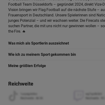
Football Team Düsseldorfs – gegründet 2024, direkt Vize-
Vision bringen wir Flag Football auf die nächste Stufe – a
Frauensport in Deutschland. Unsere Spielerinnen sind Nati
junges Potenzial – und wir wachsen weiter. Die Firecats ste
suchen Partner, die mit uns nicht nur gewinnen wollen – s
the Fire. 🔥
Was mich als Sportlerin auszeichnet
Wie ich zu meinem Sport gekommen bin
Meine größten Erfolge
Reichweite
1uxyegck6bo
wg7qo063k3
Reichweite
:
68.5K
Reichweite
:
95