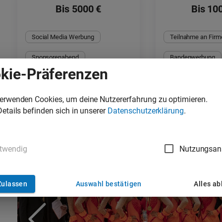
Bis 5000 €
Bis 10
Social Media Werbung
Teilnahme an Firm
Sponsorenabend
Bandenwerbung
kie-Präferenzen
Magazin Anzeige
verwenden Cookies, um deine Nutzererfahrung zu optimieren.
Details befinden sich in unserer
Datenschutzerklärung
.
Fotos
twendig
Nutzungsan
Zulassen
Auswahl bestätigen
Alles a