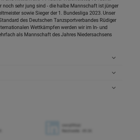
 noch sehr jung sind - die halbe Mannschaft ist jünger
ltmeister sowie Sieger der 1. Bundesliga 2023. Unser
r Standard des Deutschen Tanzsportverbandes Rüdiger
nternationalen Wettkämpfen werden wir im In- und
mehrfach als Mannschaft des Jahres Niedersachsens
owcqt9tszc
K
Reichweite
:
49.3K