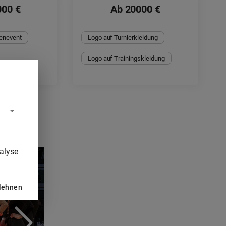
000 €
Ab 20000 €
enevent
Logo auf Turnierkleidung
Logo auf Trainingskleidung
alyse
blehnen