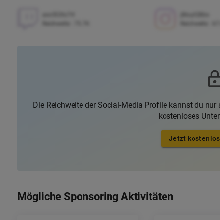
axo553to7rt
j8kuyt28bx
Reichweite
:
75.7K
Reichweite
:
67
Die Reichweite der Social-Media Profile kannst du nur a
kostenloses Unte
Jetzt kostenlos
Mögliche Sponsoring Aktivitäten