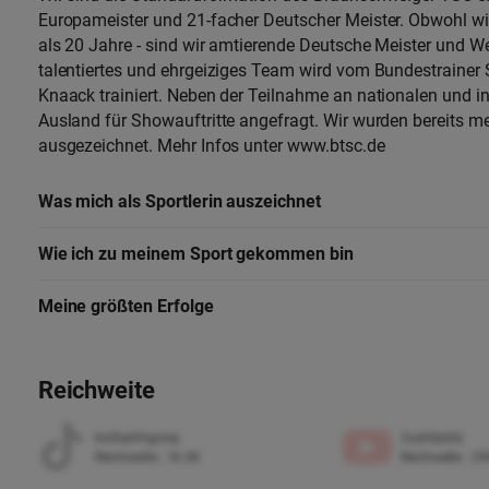
Europameister und 21-facher Deutscher Meister. Obwohl wir
als 20 Jahre - sind wir amtierende Deutsche Meister und We
talentiertes und ehrgeiziges Team wird vom Bundestraine
Knaack trainiert. Neben der Teilnahme an nationalen und i
Ausland für Showauftritte angefragt. Wir wurden bereits 
ausgezeichnet. Mehr Infos unter www.btsc.de
Was mich als Sportlerin auszeichnet
Wie ich zu meinem Sport gekommen bin
Meine größten Erfolge
Reichweite
bo0xphhgywg
2uyk6piziij
Reichweite
:
16.3K
Reichweite
:
29