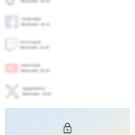
Reichweite
:
45.5K
1yhekex8gjn
Reichweite
:
44.1K
fa1w1hap24
Reichweite
:
33.5K
cfa6vrn9laa
Reichweite
:
82.5K
2gqg86befmd
Reichweite
:
34.6K