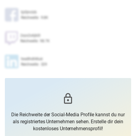
tjz0jnclzb
Reichweite
:
9.8K
2xyx2o6jb0l
Reichweite
:
98.7K
twa8hdt46uk
Reichweite
:
329
Die Reichweite der Social-Media Profile kannst du nur
als registriertes Unternehmen sehen. Erstelle dir dein
kostenloses Unternehmensprofil!