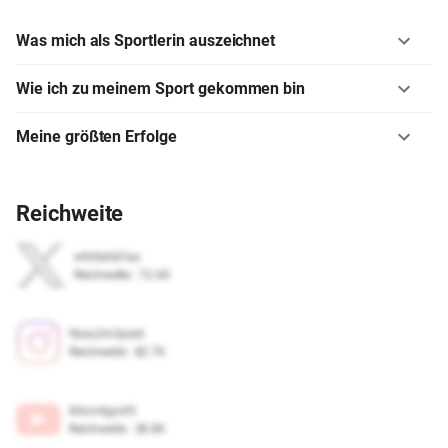
Was mich als Sportlerin auszeichnet
Wie ich zu meinem Sport gekommen bin
Meine größten Erfolge
Reichweite
wfxfa6i67as
Reichweite
:
72.6K
9bsu2m3psld
Reichweite
:
82.7K
84civ4gyot5
Reichweite
:
38.8K