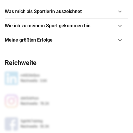
Was mich als Sportlerin auszeichnet
Wie ich zu meinem Sport gekommen bin
Meine größten Erfolge
Reichweite
n4i82kbfjoo
Reichweite
:
3.6K
zbk5cbfvys
Reichweite
:
78.2K
5gb967xbhkg
Reichweite
:
55.3K