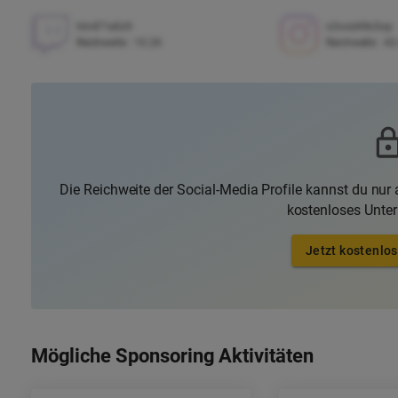
hln471e0z9
o3vod49o5op
Reichweite
:
10.2K
Reichweite
:
43
Die Reichweite der Social-Media Profile kannst du nur a
kostenloses Unte
Jetzt kostenlos
Mögliche Sponsoring Aktivitäten