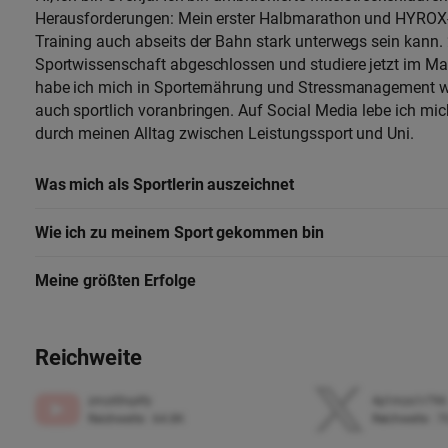
Herausforderungen: Mein erster Halbmarathon und HYROX-
Training auch abseits der Bahn stark unterwegs sein kann.
Sportwissenschaft abgeschlossen und studiere jetzt im Ma
habe ich mich in Sporternährung und Stressmanagement we
auch sportlich voranbringen. Auf Social Media lebe ich m
durch meinen Alltag zwischen Leistungssport und Uni.
Was mich als Sportlerin auszeichnet
Wie ich zu meinem Sport gekommen bin
Meine größten Erfolge
Reichweite
zmzr0hq4fy
4p1mzs1r796
Reichweite
:
64.8K
Reichweite
:
7