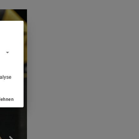
alyse
blehnen