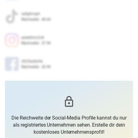
rqifg0rroph
Reichweite
:
40.6K
ayled5mn2v8
Reichweite
:
37.9K
3025zy8xrfw
Reichweite
:
20.9K
Die Reichweite der Social-Media Profile kannst du nur
als registriertes Unternehmen sehen. Erstelle dir dein
kostenloses Unternehmensprofil!