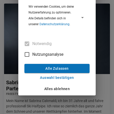
Wir verwenden Cookies, um deine
Nutzererfahrung zu optimieren.
Alle Details befinden sich in
unserer
Datenschutzerklärung
.
Notwendig
Nutzungsanalyse
Alle Zulassen
Auswahl bestätigen
Sabrina Cakmakli aus Garmisch-
Partenkirchen
Alles ablehnen
FREESTYLE INTERNATIONALES NIVEAU (WELTWEIT)
Mein Name ist Sabrina Cakmakli, ich bin 31 Jahre alt und fahre
professionell Ski Halfpipe. Ich reise so ziemlich das ganze Jahr
dem Schnee und unseren Wettkämpfen hinterher. Im Moment