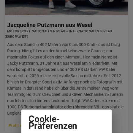
Jacqueline Putzmann aus Wesel
MOTORSPORT NATIONALES NIVEAU + INTERNATIONALES NIVEAU
(EUROPAWEIT)
Aus dem Stand in 402 Metern von 0 bis 300 Kmh - das ist Drag
Racing. Hier gibt es an der Ampel keine zweite Chance, nur
maximalen Fokus auf den einen Moment. Hey, mein Name ist
Jacky Putzmann, 31 Jahre alt aus Wesel am Niederrhein. Mit
dem komplett umgebauten und +1000 PS starken VW Käfer
werde ich in 2026 meine erste volle Saison mitfahren. Seit 2012
bin ich im Dragster-Sport aktiv. Anfangs noch als Fotografin mit
Kamera in der Hand habe ich über die Jahre meinen Weg vom
Teammitglied, zum Crewchief und aktiven Mechanikerin/Tunerin
nun letztendlich hinters Lenkrad verfolgt. VW Käfer extrem mit
1000-PS-Turbomethanolmotor oder röhrendem V8 - das sind die
Begleiter in meiner Freizeit.
Cookie-
Präferenzen
Profil anzeigen