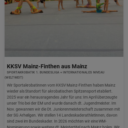
KKSV Mainz-Finthen aus Mainz
SPORTAKROBATIK 1. BUNDESLIGA + INTERNATIONALES NIVEAU
(WELTWEIT)
Wir Sportakrobatinnen vom KKSV Mainz-Finthen haben Mainz
wieder als Standort für akrobatischen Spitzensport etabliert.
2025 war ein herausragendes Jahr für uns: Im April überzeugte
unser Trio bei der EM und wurde danach dt. Jugendmeister. Im
Nov. gewannen wir die Dt. Juniorenmeisterschaft zusammen mit
der SG Arheilgen. Wir stellen 14 Landeskaderathletinnen, davon
sind zwei im Bundeskader. In 2026 möchten wir eine WM-
Nominierung sowie weitere dt. Meistertitel nach Mainz holen. Wir