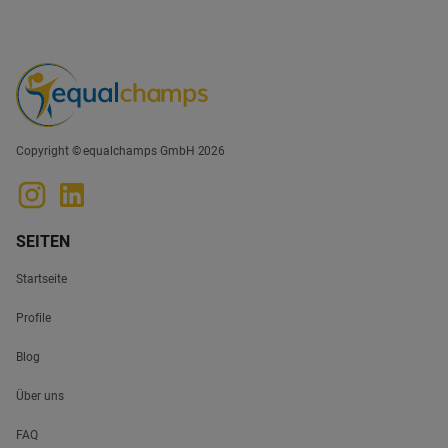
eingehen, sondern gezielt Partnerschaften mit
Sportlerinnen oder Frauenteams aufbauen. Denn
Frauensport wächst, ist emotional stark
aufgeladen und bietet Marken die Möglichkeit,
früh sichtbar zu werden, bevor einzelne
Sportarten und Plattformen überlaufen sind.
Deloitte geht davon aus, dass der globale
Copyright © equalchamps GmbH 2026
Umsatz im Frauenspitzensport 2026 mindestens
3 Milliarden US-Dollar erreichen wird.
SEITEN
Startseite
Profile
Blog
Über uns
FAQ