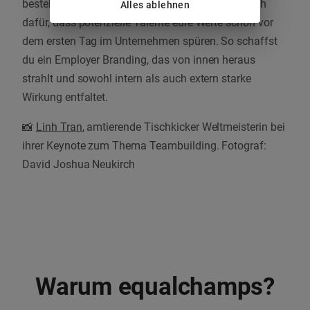
bestehenden Mitarbeitenden, sondern sorgen auch
Alles ablehnen
dafür, dass potenzielle Talente eure Werte schon vor
dem ersten Tag im Unternehmen spüren. So schaffst
du ein Employer Branding, das von innen heraus
strahlt und sowohl intern als auch extern starke
Wirkung entfaltet.
📸
Linh Tran
, amtierende Tischkicker Weltmeisterin bei
ihrer Keynote zum Thema Teambuilding. Fotograf:
David Joshua Neukirch
Warum equalchamps?