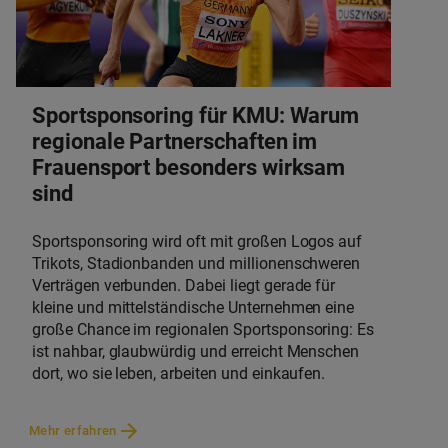
Kriterien Unternehmen bei der Entscheidung
berücksichtigen sollten.
Sportsponsoring für KMU: Warum
regionale Partnerschaften im
Frauensport besonders wirksam
sind
Sportsponsoring wird oft mit großen Logos auf
Trikots, Stadionbanden und millionenschweren
Verträgen verbunden. Dabei liegt gerade für
kleine und mittelständische Unternehmen eine
große Chance im regionalen Sportsponsoring: Es
ist nahbar, glaubwürdig und erreicht Menschen
dort, wo sie leben, arbeiten und einkaufen.
Besonders spannend wird es, wenn
Mehr erfahren
Unternehmen nicht nur irgendein Sponsoring